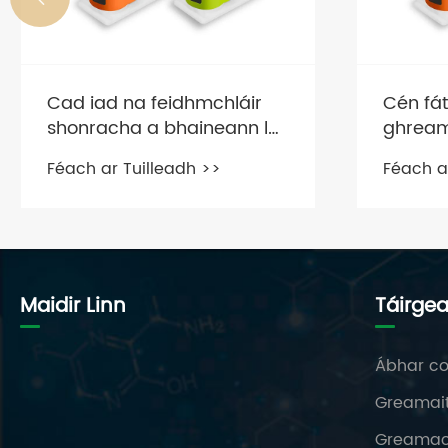
Cad iad na feidhmchláir
Cén fát
shonracha a bhaineann le
ghream
greamaitheacht eapocsa
seo in
Féach ar Tuilleadh >>
Féach a
a nascadh le haghaidh
nach fé
dhosmálta?
cruach
chaille
Maidir Linn
Táirge
Ábhar c
Greamait
Greamac