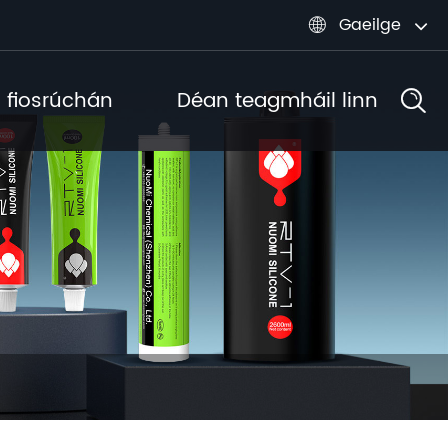
Gaeilge

l fiosrúchán
Déan teagmháil linn