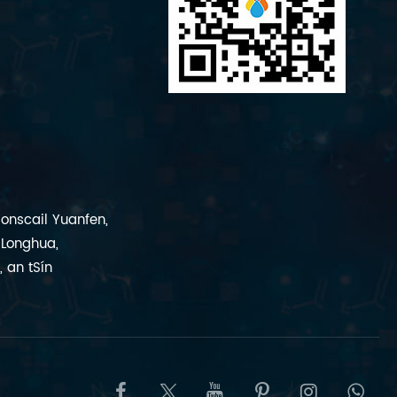
ionscail Yuanfen,
 Longhua,
 an tSín