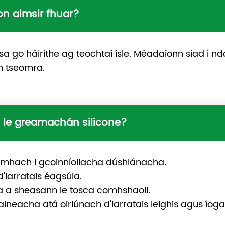
n aimsir fhuar?
go háirithe ag teochtaí ísle. Méadaíonn siad i ndái
an tseomra.
n le greamachán silicone?
mhach i gcoinníollacha dúshlánacha.
'iarratais éagsúla.
 a sheasann le tosca comhshaoil.
neacha atá oiriúnach d'iarratais leighis agus íogai