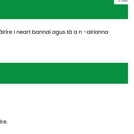
E-Mail
ríre i neart bannaí agus tá a n -airíonna
re.