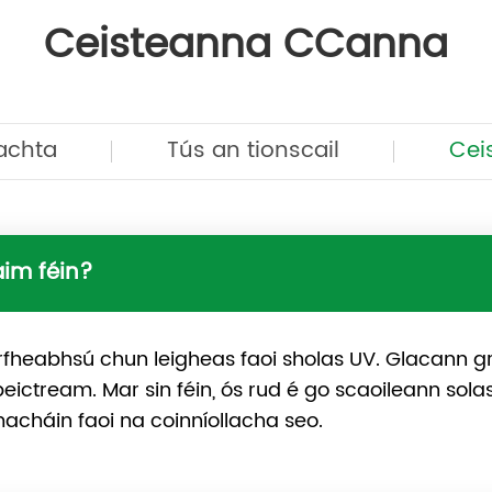
Ceisteanna CCanna
achta
Tús an tionscail
Cei
aim féin?
heabhsú chun leigheas faoi sholas UV. Glacann gr
ictream. Mar sin féin, ós rud é go scaoileann sola
acháin faoi na coinníollacha seo.