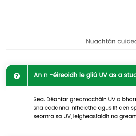
Nuachtán cuide
An n -éireoidh le gliú UV as a stu
Sea. Déantar greamacháin UV a bharrf
sna codanna infheicthe agus IR den spe
seomra sa UV, leigheasfaidh na gream