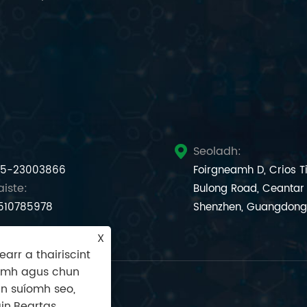
Seoladh:

5-23003866
Foirgneamh D, Crios T
iste:
Bulong Road, Ceantar
510785978
Shenzhen, Guangdong,
X
arr a thairiscint
uímh agus chun
an suíomh seo,
in.
Beartas