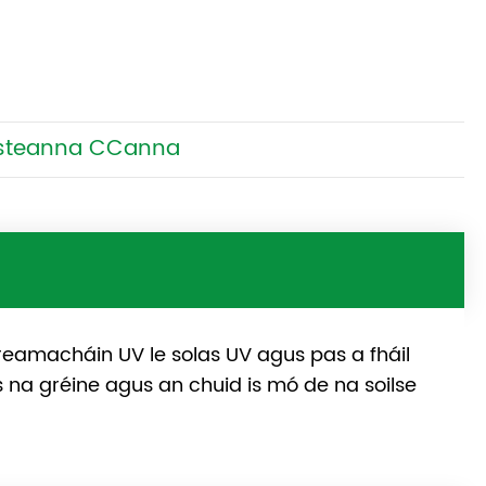
steanna CCanna
eamacháin UV le solas UV agus pas a fháil
s na gréine agus an chuid is mó de na soilse