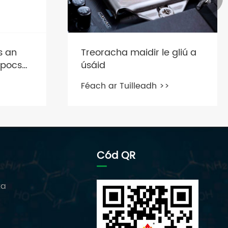
is an
Treoracha maidir le gliú a
apocsa
úsáid
 fhadhb
Féach ar Tuilleadh >>
teach go
Cód QR
ta