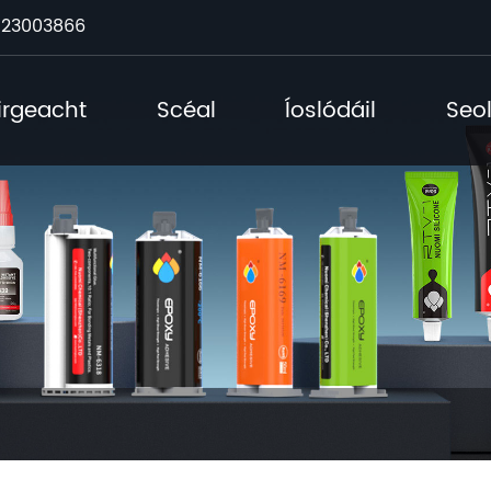
23003866
irgeacht
Scéal
Íoslódáil
Seo