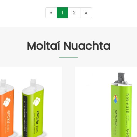
«
1
2
»
Moltaí Nuachta