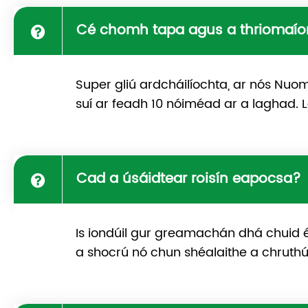
Cé chomh tapa agus a thriomaíon
Super gliú ardcháilíochta, ar nós Nuo
suí ar feadh 10 nóiméad ar a laghad. L
Cad a úsáidtear roisín eapocsa?
Is iondúil gur greamachán dhá chuid é 
a shocrú nó chun shéalaithe a chruthú