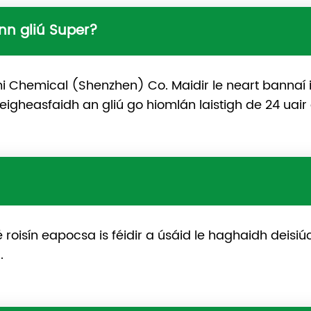
n gliú Super?
mi Chemical (Shenzhen) Co. Maidir le neart bannaí i
eigheasfaidh an gliú go hiomlán laistigh de 24 uair 
roisín eapocsa is féidir a úsáid le haghaidh deisiúc
.