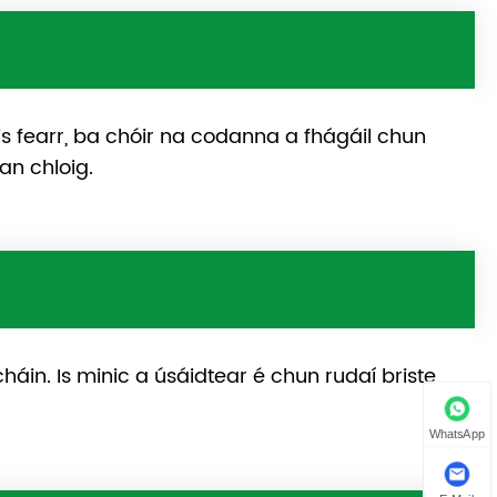
s fearr, ba chóir na codanna a fhágáil chun
an chloig.
háin. Is minic a úsáidtear é chun rudaí briste
WhatsApp