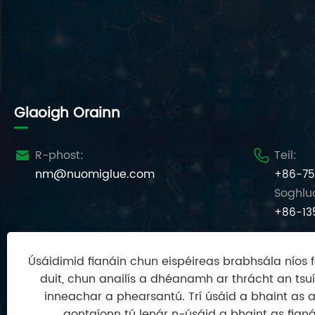
Glaoigh Orainn
R-phost:
Teil:


nm@nuomiglue.com
+86-75
Soghlua
+86-13
Úsáidimid fianáin chun eispéireas brabhsála níos fe
duit, chun anailís a dhéanamh ar thrácht an ts
inneachar a phearsantú. Trí úsáid a bhaint as 
aontaíonn tú lenár n-úsáid a bhaint as fianá