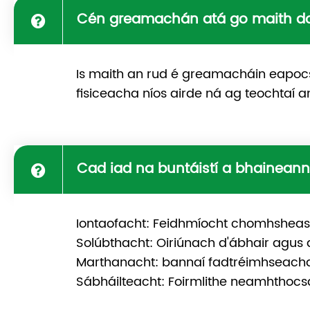
Cén greamachán atá go maith do
Is maith an rud é greamacháin eapocsa 
fisiceacha níos airde ná ag teochtaí 
Cad iad na buntáistí a bhainean
Iontaofacht: Feidhmíocht chomhsheas
Solúbthacht: Oiriúnach d'ábhair agus d
Marthanacht: bannaí fadtréimhseacha
Sábháilteacht: Foirmlithe neamhthocsai