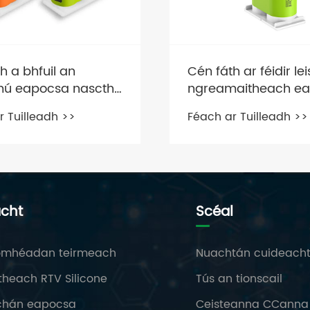
h a bhfuil an
Cén fáth ar féidir le
ú eapocsa nasctha
ngreamaitheach e
a phríomhábhar
seo cabhrú leat an
r Tuilleadh >>
Féach ar Tuilleadh >>
idir le monaróirí
a bhaineann le
 dhosmálta a
criadóireacht a réi
ann?
héasca?
acht
Scéal
omhéadan teirmeach
Nuachtán cuideach
heach RTV Silicone
Tús an tionscail
hán eapocsa
Ceisteanna CCanna