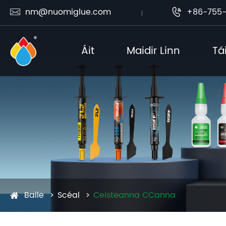
nm@nuomiglue.com
+86-755-


Áit
Maidir Linn
Tá
Baile
Scéal
Ceisteanna CCanna