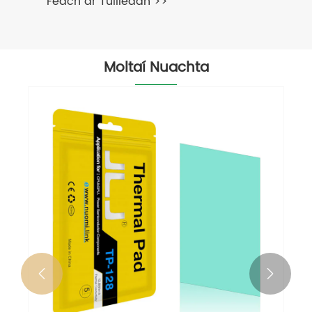
Féach ar Tuilleadh >>
Moltaí Nuachta

