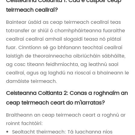
Ceisteanna Coitianta 1: Cad é cuspóir ceap
teirmeach ceallraí?
Baintear úsáid as ceap teirmeach ceallraí teas
totransfer ar shiúl ó chomhpháirteanna fuaraithe
ceallraí ceallraí amhail slogaidí teasa nó plátaí
fuar. Cinntíonn sé go bhfanann teochtaí ceallraí
laistigh de theorainneacha oibriúcháin sábháilte,
ag cosc ​​titeann feidhmíochta, ag leathnú saol
ceallraí, agus ag laghdú na rioscaí a bhaineann le
damáiste teirmeach.
Ceisteanna Coitianta 2: Conas a roghnaím an
ceap teirmeach ceart do m'iarratas?
Braitheann an ceap teirmeach ceart a roghnú ar
roinnt fachtóirí:
Seoltacht theirmeach: Tá luachanna níos