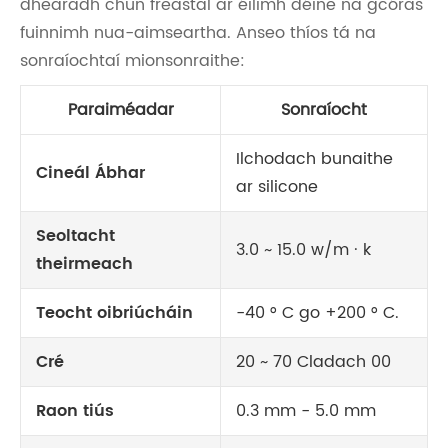
dhearadh chun freastal ar éilimh déine na gcóras
fuinnimh nua-aimseartha. Anseo thíos tá na
sonraíochtaí mionsonraithe:
Paraiméadar
Sonraíocht
Ilchodach bunaithe
Cineál Ábhar
ar silicone
Seoltacht
3.0 ~ 15.0 w/m · k
theirmeach
Teocht oibriúcháin
-40 ° C go +200 ° C.
Cré
20 ~ 70 Cladach 00
Raon tiús
0.3 mm - 5.0 mm