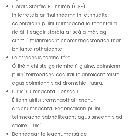
Córais Stórála Fuinnimh (CSE)
In iarratais ar fhuinneamh in-athnuaite,
cabhraíonn pillíní teirmeacha le teochtaí a
rialáil i eagair stórála ar scála mór, ag
cinntiú feidhmíocht chomhsheasmhach thar
bhlianta rothaíochta.
Leictreonaic tomhaltóra
Ó fhóin chliste go ríomhairí glúine, coinníonn
pillíní teirmeacha ceallraí feidhmíocht feiste
agus coinníonn siad dromchlaí fuarú.
Uirlisí Cumhachta Tionscail
Éilíonn uirlisí tromshaothair aschur
ardchumhachta; Feabhsaíonn pillíní
teirmeacha sábháilteacht agus síneann siad
saolré uirlisí.
Bonneagar teileachumarsáide