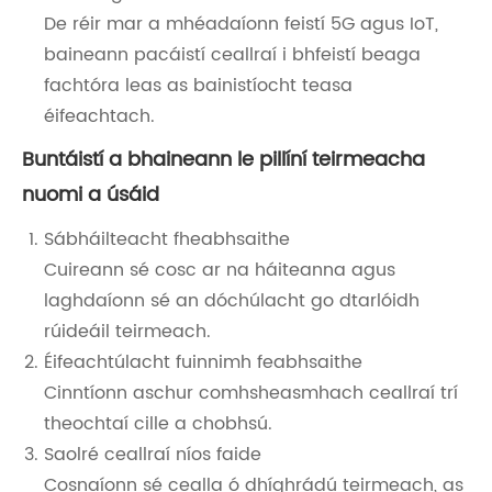
De réir mar a mhéadaíonn feistí 5G agus IoT,
baineann pacáistí ceallraí i bhfeistí beaga
fachtóra leas as bainistíocht teasa
éifeachtach.
Buntáistí a bhaineann le pillíní teirmeacha
nuomi a úsáid
Sábháilteacht fheabhsaithe
Cuireann sé cosc ​​ar na háiteanna agus
laghdaíonn sé an dóchúlacht go dtarlóidh
rúideáil teirmeach.
Éifeachtúlacht fuinnimh feabhsaithe
Cinntíonn aschur comhsheasmhach ceallraí trí
theochtaí cille a chobhsú.
Saolré ceallraí níos faide
Cosnaíonn sé cealla ó dhíghrádú teirmeach, as