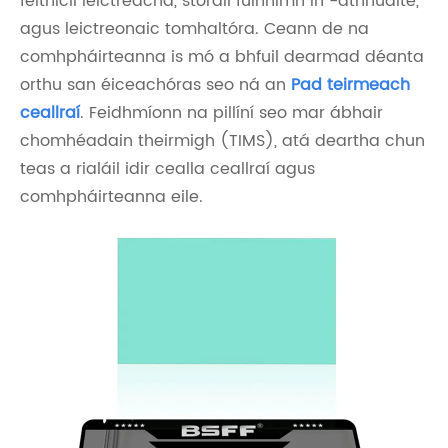
feithiclí leictreacha, stóráil fuinnimh in -athnuaite,
agus leictreonaic tomhaltóra. Ceann de na
comhpháirteanna is mó a bhfuil dearmad déanta
orthu san éiceachóras seo ná an
Pad teirmeach
ceallraí
. Feidhmíonn na pillíní seo mar ábhair
chomhéadain theirmigh (TIMS), atá deartha chun
teas a rialáil idir cealla ceallraí agus
comhpháirteanna eile.