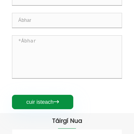
cuir isteach

Táirgí Nua