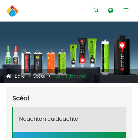


Baile
Scéal
Tús an tionscail
Scéal
Nuachtán cuideachta