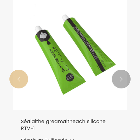


Séalaithe greamaitheach silicone
RTV-1