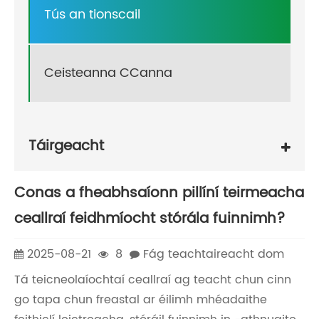
Tús an tionscail
Ceisteanna CCanna
Táirgeacht
Conas a fheabhsaíonn pillíní teirmeacha
ceallraí feidhmíocht stórála fuinnimh?
2025-08-21
8
Fág teachtaireacht dom
Tá teicneolaíochtaí ceallraí ag teacht chun cinn
go tapa chun freastal ar éilimh mhéadaithe