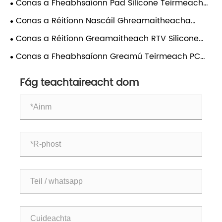
Conas a Fheabhsaíonn Pad Silicone Teirmeach
an Diomailt Teasa i bhFeistí Leictreonacha?
Conas a Réitíonn Nascáil Ghreamaitheacha
Epocsa na Dúshláin Thionóil is Chriticiúil atá agat?
Conas a Réitíonn Greamaitheach RTV Silicone
Dúshláin Nascála?
Conas a Fheabhsaíonn Greamú Teirmeach PC
Éifeachtúlacht Fuarú LAP?
Fág teachtaireacht dom