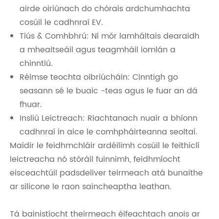
airde oiriúnach do chórais ardchumhachta
cosúil le cadhnraí EV.
Tiús & Comhbhrú: Ní mór lamháltais dearaidh
a mheaitseáil agus teagmháil iomlán a
chinntiú.
Réimse teochta oibriúcháin: Cinntigh go
seasann sé le buaic -teas agus le fuar an dá
fhuar.
Insliú Leictreach: Riachtanach nuair a bhíonn
cadhnraí in aice le comhpháirteanna seoltaí.
Maidir le feidhmchláir ardéilimh cosúil le feithiclí
leictreacha nó stóráil fuinnimh, feidhmíocht
eisceachtúil padsdeliver teirmeach atá bunaithe
ar silicone le raon saincheaptha leathan.
Tá bainistíocht theirmeach éifeachtach anois ar