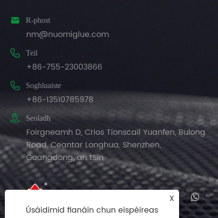

R-phost
nm@nuomiglue.com

Teil
+86-755-23003866

Soghluaiste
+86-13510785978

Seoladh
Foirgneamh D, Crios Tionscail Yuanfen, Bulong
Road, Ceantar Longhua, Shenzhen,
Guangdong, an tSín
X
Úsáidimid fianáin chun eispéireas