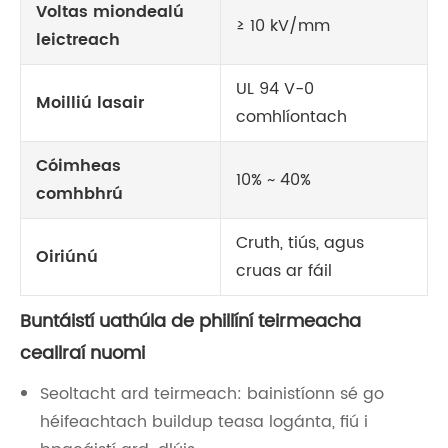
Voltas miondealú
≥ 10 kV/mm
leictreach
UL 94 V-0
Moilliú lasair
comhlíontach
Cóimheas
10% ~ 40%
comhbhrú
Cruth, tiús, agus
Oiriúnú
cruas ar fáil
Buntáistí uathúla de phillíní teirmeacha
ceallraí nuomi
Seoltacht ard teirmeach: bainistíonn sé go
héifeachtach buildup teasa logánta, fiú i