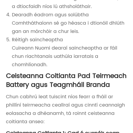
a dtiocfaidh níos lú athsholáthair.
Dearadh éadrom agus solúbtha
Comhtháthaíonn sé go héasca i dtionóil dhlúth
gan an mórchóir a chur leis.
Réitigh saincheaptha
Cuireann Nuomi dearaí saincheaptha ar fáil
chun riachtanais uathúla iarratais a
chomhlíonadh.
Ceisteanna Coitianta Pad Teirmeach
Battery agus Teagmháil Branda
Chun cabhrú leat tuiscint níos fearr a fháil ar
phillíní teirmeacha ceallraí agus cinntí ceannaigh
eolasacha a dhéanamh, tá roinnt ceisteanna
coitianta anseo: