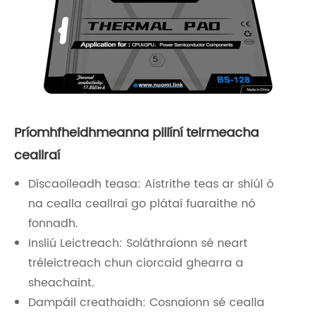
Príomhfheidhmeanna pillíní teirmeacha
ceallraí
Díscaoileadh teasa: Aistrithe teas ar shiúl ó
na cealla ceallraí go plátaí fuaraithe nó
fonnadh.
Insliú Leictreach: Soláthraíonn sé neart
tréleictreach chun ciorcaid ghearra a
sheachaint.
Dampáil creathaidh: Cosnaíonn sé cealla