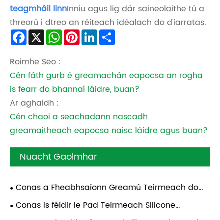
teagmháil linn
Inniu agus lig dár saineolaithe tú a
threorú i dtreo an réiteach idéalach do d'iarratas.
Facebook
X
WhatsApp
Pinterest
LinkedIn
Share
Roimhe Seo :
Cén fáth gurb é greamachán eapocsa an rogha
is fearr do bhannaí láidre, buan?
Ar aghaidh :
Cén chaoi a seachadann nascadh
greamaitheach eapocsa naisc láidre agus buan?
Nuacht Gaolmhar
Conas a Fheabhsaíonn Greamú Teirmeach do
Charr Feidhmíocht Do Fheithicil?
Conas is féidir le Pad Teirmeach Silicone
Feidhmíocht Do Ghléis a Fheabhsú?