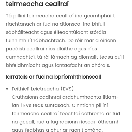
teirmeacha ceallraí
Tá pillíní teirmeacha ceallraí ina gcomhpháirt
riachtanach ar fud na dtionscal ina bhfuil
sábháilteacht agus éifeachtúlacht stórála
fuinnimh ríthábhachtach. De réir mar a éiríonn
pacáistí ceallraí níos dlúithe agus níos
cumhachtaí, tá ról lárnach ag diomailt teasa cuí i
bhfeidhmíocht agus iontaofacht an chórais.
Iarratais ar fud na bpríomhthionscail
Feithiclí Leictreacha (EVS)
Cruthaíonn cadhnraí ardchumhachta litiam-
ian i EVs teas suntasach. Cinntíonn pillíní
teirmeacha ceallraí teochtaí cothroma ar fud
na gceall, rud a laghdaíonn rioscaí róthéamh
agus feabhas a chur ar raon tiomána.