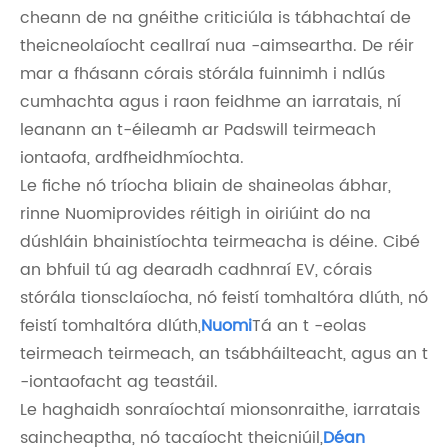
cheann de na gnéithe criticiúla is tábhachtaí de
theicneolaíocht ceallraí nua -aimseartha. De réir
mar a fhásann córais stórála fuinnimh i ndlús
cumhachta agus i raon feidhme an iarratais, ní
leanann an t-éileamh ar Padswill teirmeach
iontaofa, ardfheidhmíochta.
Le fiche nó tríocha bliain de shaineolas ábhar,
rinne Nuomiprovides réitigh in oiriúint do na
dúshláin bhainistíochta teirmeacha is déine. Cibé
an bhfuil tú ag dearadh cadhnraí EV, córais
stórála tionsclaíocha, nó feistí tomhaltóra dlúth, nó
feistí tomhaltóra dlúth,
Nuomi
Tá an t -eolas
teirmeach teirmeach, an tsábháilteacht, agus an t
-iontaofacht ag teastáil.
Le haghaidh sonraíochtaí mionsonraithe, iarratais
saincheaptha, nó tacaíocht theicniúil,
Déan