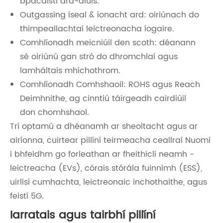
bpacáistí ard-dlúis.
Outgassing íseal & íonacht ard: oiriúnach do
thimpeallachtaí leictreonacha íogaire.
Comhlíonadh meicniúil den scoth: déanann
sé oiriúnú gan stró do dhromchlaí agus
lamháltais mhíchothrom.
Comhlíonadh Comhshaoil: ROHS agus Reach
Deimhnithe, ag cinntiú táirgeadh cairdiúil
don chomhshaol.
Trí optamú a dhéanamh ar sheoltacht agus ar
airíonna, cuirtear pillíní teirmeacha ceallraí Nuomi
i bhfeidhm go forleathan ar fheithiclí neamh -
leictreacha (EVs), córais stórála fuinnimh (ESS),
uirlisí cumhachta, leictreonaic inchothaithe, agus
feistí 5G.
Iarratais agus tairbhí pillíní