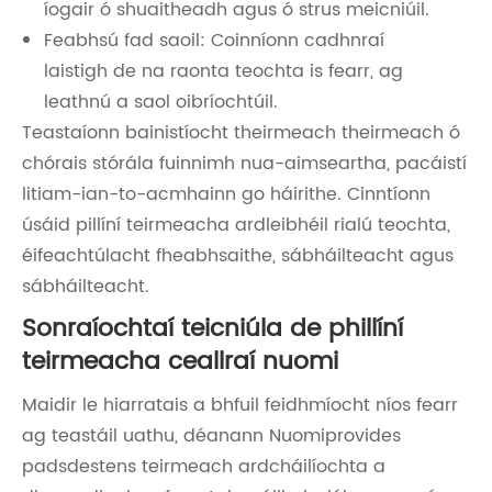
íogair ó shuaitheadh ​​agus ó strus meicniúil.
Feabhsú fad saoil: Coinníonn cadhnraí
laistigh de na raonta teochta is fearr, ag
leathnú a saol oibríochtúil.
Teastaíonn bainistíocht theirmeach theirmeach ó
chórais stórála fuinnimh nua-aimseartha, pacáistí
litiam-ian-to-acmhainn go háirithe. Cinntíonn
úsáid pillíní teirmeacha ardleibhéil rialú teochta,
éifeachtúlacht fheabhsaithe, sábháilteacht agus
sábháilteacht.
Sonraíochtaí teicniúla de phillíní
teirmeacha ceallraí nuomi
Maidir le hiarratais a bhfuil feidhmíocht níos fearr
ag teastáil uathu, déanann Nuomiprovides
padsdestens teirmeach ardcháilíochta a