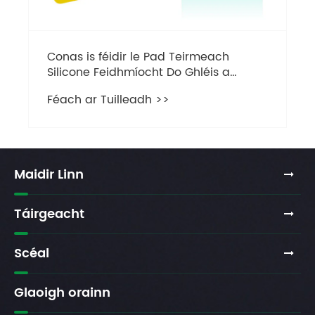
Conas is féidir le Pad Teirmeach
Silicone Feidhmíocht Do Ghléis a
Fheabhsú?
Féach ar Tuilleadh >>
Maidir Linn
Táirgeacht
Scéal
Glaoigh orainn