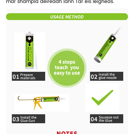
mar shampla deireadh lann Tar éis leigheas.