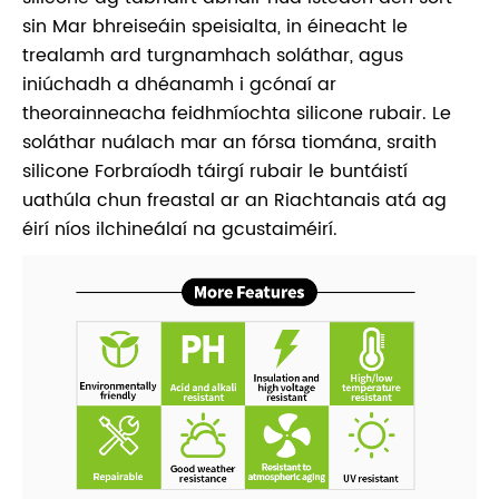
sin Mar bhreiseáin speisialta, in éineacht le
trealamh ard turgnamhach soláthar, agus
iniúchadh a dhéanamh i gcónaí ar
theorainneacha feidhmíochta silicone rubair. Le
soláthar nuálach mar an fórsa tiomána, sraith
silicone Forbraíodh táirgí rubair le buntáistí
uathúla chun freastal ar an Riachtanais atá ag
éirí níos ilchineálaí na gcustaiméirí.