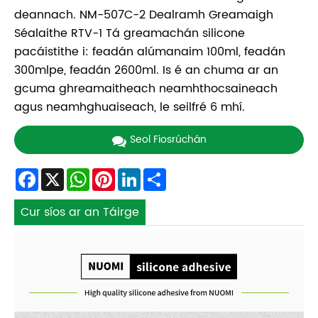
deannach. NM-507C-2 Dealramh Greamaigh
Séalaithe RTV-1 Tá greamachán silicone
pacáistithe i: feadán alúmanaim 100ml, feadán
300mlpe, feadán 2600ml. Is é an chuma ar an
gcuma ghreamaitheach neamhthocsaineach
agus neamhghuaiseach, le seilfré 6 mhí.
Seol Fiosrúchán
Facebook
X
WhatsApp
Pinterest
LinkedIn
Share
Cur síos ar an Táirge