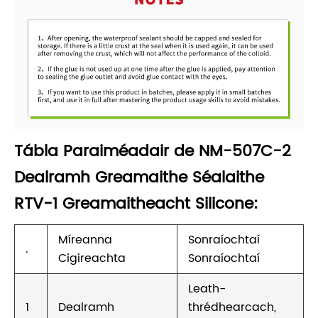
Tábla Paraiméadair de NM-507C-2
Dealramh Greamaithe Séalaithe
RTV-1 Greamaitheacht Silicone:
Míreanna
Sonraíochtaí
.
Cigireachta
Sonraíochtaí
Leath-
1
Dealramh
thrédhearcach,