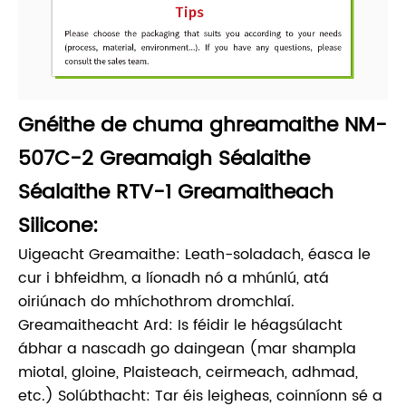
Gnéithe de chuma ghreamaithe NM-
507C-2 Greamaigh Séalaithe
Séalaithe RTV-1 Greamaitheach
Silicone:
Uigeacht Greamaithe: Leath-soladach, éasca le
cur i bhfeidhm, a líonadh nó a mhúnlú, atá
oiriúnach do mhíchothrom dromchlaí.
Greamaitheacht Ard: Is féidir le héagsúlacht
ábhar a nascadh go daingean (mar shampla
miotal, gloine, Plaisteach, ceirmeach, adhmad,
etc.) Solúbthacht: Tar éis leigheas, coinníonn sé a