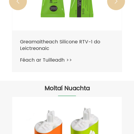


Greamaitheach Silicone RTV-1 do
Leictreonaic
Féach ar Tuilleadh >>
Moltaí Nuachta