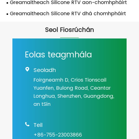
Greamaitheach Silicone RTV aon-chomhpháirt
Greamaitheach Silicone RTV dhá chomhpháirt
Seol Fiosrúchán
Eolas teagmhála
Seoladh

Foirgneamh D, Crios Tionscail
Yuanfen, Bulong Road, Ceantar
Longhua, Shenzhen, Guangdong,
an tSín
Teil

+86-755-23003866