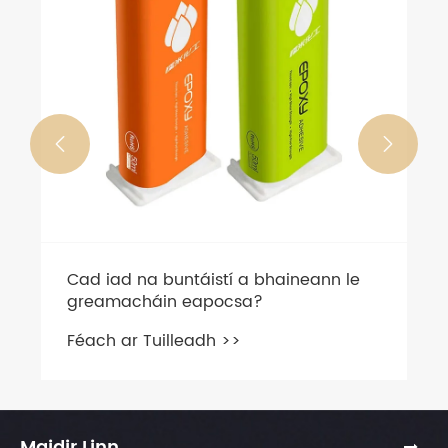


Cad iad na buntáistí a bhaineann le
greamacháin eapocsa?
Féach ar Tuilleadh >>
Maidir Linn