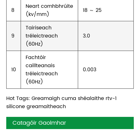
Neart comhbhrúite
8
18 ～ 25
(kv/mm)
Tairiseach
9
tréleictreach
3.0
(60Hz)
Fachtóir
caillteanais
10
0.003
tréleictreach
(60Hz)
Hot Tags: Greamaigh cuma shéalaithe rtv-1
silicone greamaitheach
Catagóir Gaolmhar