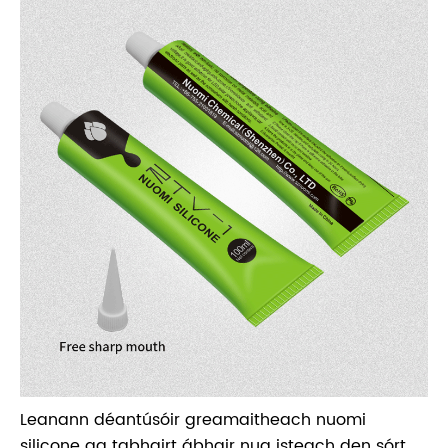
Leanann déantúsóir greamaitheach nuomi
silicone ag tabhairt ábhair nua isteach den sórt