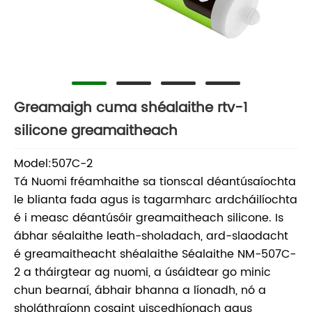
Greamaigh cuma shéalaithe rtv-1
silicone greamaitheach
Model:507C-2
Tá Nuomi fréamhaithe sa tionscal déantúsaíochta
le blianta fada agus is tagarmharc ardcháilíochta
é i measc déantúsóir greamaitheach silicone. Is
ábhar séalaithe leath-sholadach, ard-slaodacht
é greamaitheacht shéalaithe Séalaithe NM-507C-
2 a tháirgtear ag nuomi, a úsáidtear go minic
chun bearnaí, ábhair bhanna a líonadh, nó a
sholáthraíonn cosaint uiscedhíonach agus