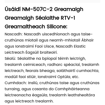
Úsáidí NM-507C-2 Greamaigh
Greamaigh Séalaithe RTV-1
Greamaitheach Silicone:
Nascadh: Nascadh uiscedhíonach agus taise-
cruthúnas miotail agus neamh-mhiotail Ábhair
agus Ionstraimí Faoi Uisce, Nascadh Elastic
Leictreach Éagsúil braiteoirí.
Séalú: Séalaithe na bpíopaí téimh leictrigh,
trealamh ceimiceach, radharc spéaclaí, trealamh
leictreach, fearais bheaga, soláthairtí cumhachta,
modúil faoi stiúir, Ionstraimí Optúla, etc.
Cumhdach: Insliú, cruthúnas taise agus cruthúnas
turraing, agus cosanta do Comhpháirteanna
leictreonacha éagsúla, trealamh leathsheoltóra
agus leictreach trealamh.