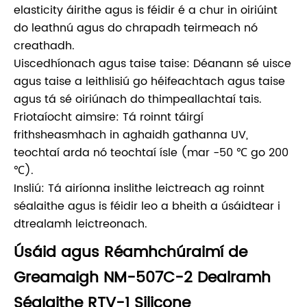
elasticity áirithe agus is féidir é a chur in oiriúint
do leathnú agus do chrapadh teirmeach nó
creathadh.
Uiscedhíonach agus taise taise: Déanann sé uisce
agus taise a leithlisiú go héifeachtach agus taise
agus tá sé oiriúnach do thimpeallachtaí tais.
Friotaíocht aimsire: Tá roinnt táirgí
frithsheasmhach in aghaidh gathanna UV,
teochtaí arda nó teochtaí ísle (mar -50 ℃ go 200
℃).
Insliú: Tá airíonna inslithe leictreach ag roinnt
séalaithe agus is féidir leo a bheith a úsáidtear i
dtrealamh leictreonach.
Úsáid agus Réamhchúraimí de
Greamaigh NM-507C-2 Dealramh
Séalaithe RTV-1 Silicone