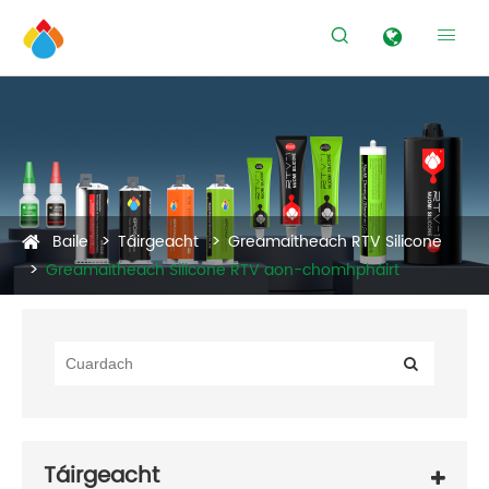


Baile
Táirgeacht
Greamaitheach RTV Silicone
Greamaitheach Silicone RTV aon-chomhpháirt
Táirgeacht