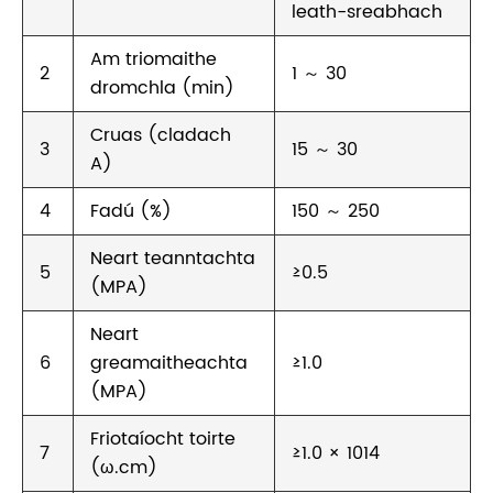
leath-sreabhach
Am triomaithe
2
1 ～ 30
dromchla (min)
Cruas (cladach
3
15 ～ 30
A)
4
Fadú (%)
150 ～ 250
Neart teanntachta
5
≥0.5
(MPA)
Neart
6
greamaitheachta
≥1.0
(MPA)
Friotaíocht toirte
7
≥1.0 × 1014
(ω.cm)