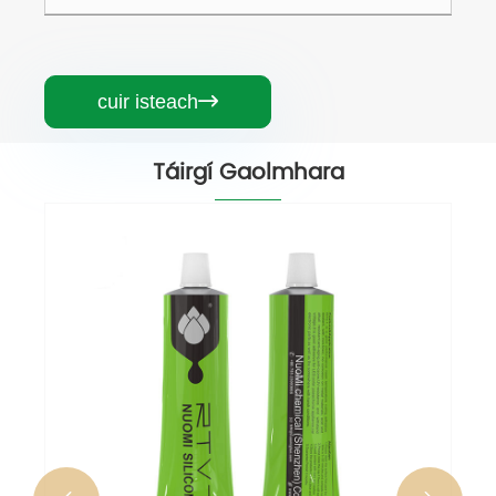
cuir isteach

Táirgí Gaolmhara