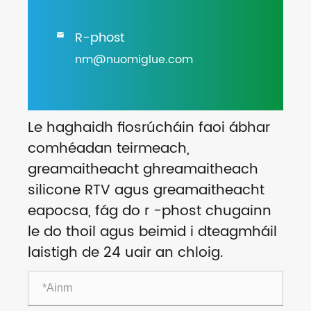
R-phost

nm@nuomiglue.com
Le haghaidh fiosrúcháin faoi ábhar
comhéadan teirmeach,
greamaitheacht ghreamaitheach
silicone RTV agus greamaitheacht
eapocsa, fág do r -phost chugainn
le do thoil agus beimid i dteagmháil
laistigh de 24 uair an chloig.