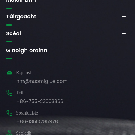
Táirgeacht
Scéal
Glaoigh orainn

R-phost
nm@nuomiglue.com

Teil
+86-755-23003866

Soghluaiste
+86-13510785978

Seoladh