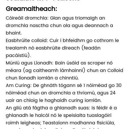
Greamaitheach:
Cóireáil dromchla: Glan agus triomaigh an
dromchla nasctha chun ola agus deannach a
bhaint.
Easbhrúite colloid: Cuir i bhfeidhm go cothrom le
trealamh nó easbhrúite díreach (feadán
pacáistiú).
Múnlú agus Líonadh: Bain úsáid as scraper nó
méara (ag caitheamh lámhainní) chun an Colloid
chun líonadh iomlán a chinntiú.
Am Curing: De ghnáth tógann sé 1 nóiméad go 30
nóiméad chun an dromchla a thriomú, agus 24
uair an chloig le haghaidh curing iomlán.
An gliú atá fágtha a ghlanadh suas: is féidir é a
ghlanadh le halcól nó le speisialta tuaslagóirí
roimh leigheas; Teastaíonn modhanna fisiciúla,