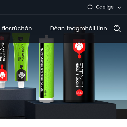
Gaeilge

l fiosrúchán
Déan teagmháil linn