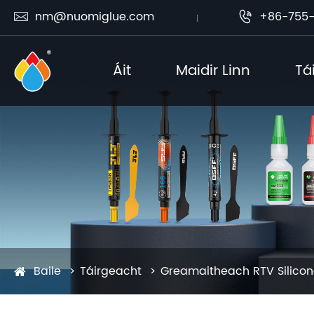
nm@nuomiglue.com
+86-755-


Áit
Maidir Linn
Tá
Baile
Táirgeacht
Greamaitheach RTV Silico