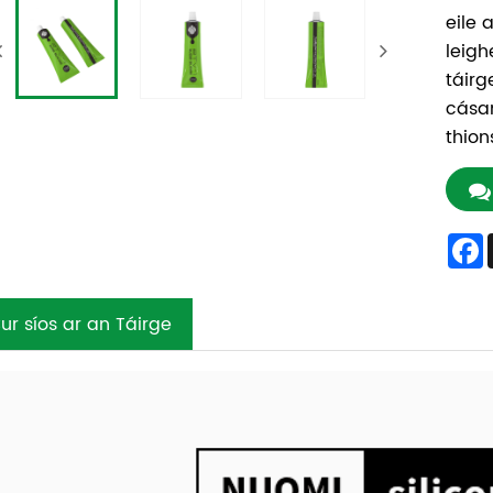
eile 
leigh
táirg
cásan
thion
ur síos ar an Táirge