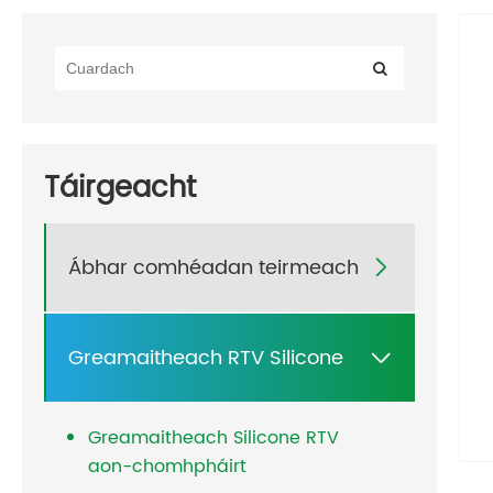
Táirgeacht
Ábhar comhéadan teirmeach

Greamaitheach RTV Silicone

Greamaitheach Silicone RTV
aon-chomhpháirt