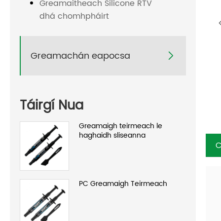
Greamaitheach Silicone RTV
dhá chomhpháirt
Greamachán eapocsa

Táirgí Nua
Greamaigh teirmeach le
haghaidh sliseanna
C
PC Greamaigh Teirmeach