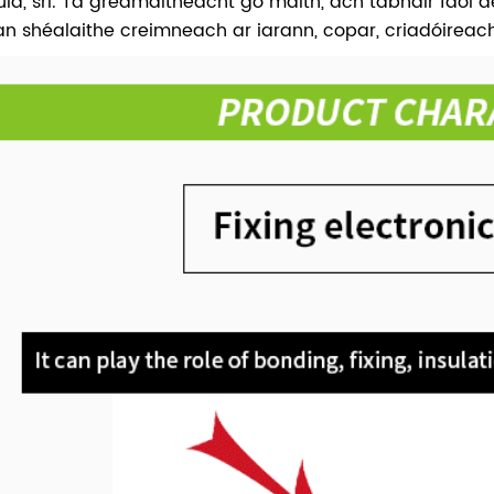
úla, srl. Tá greamaitheacht go maith, ach tabhair faoi
an shéalaithe creimneach ar iarann, copar, criadóireacht