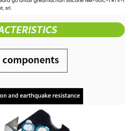
 deara go bhfuil greamachán silicone NM-501C-1 RTV-1
, srl.