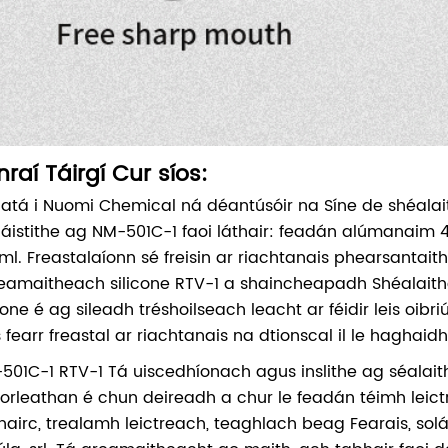
nraí Táirgí Cur síos:
é atá i Nuomi Chemical ná déantúsóir na Síne de shéalai
áistithe ag NM-501C-1 faoi láthair: feadán alúmanaim
ml. Freastalaíonn sé freisin ar riachtanais phearsantait
eamaitheach silicone RTV-1 a shaincheapadh Shéalaith
icone é ag sileadh tréshoilseach leacht ar féidir leis oib
 fearr freastal ar riachtanais na dtionscal il le haghaidh
501C-1 RTV-1 Tá uiscedhíonach agus inslithe ag séalait
forleathan é chun deireadh a chur le feadán téimh leic
hairc, trealamh leictreach, teaghlach beag Fearais, solát