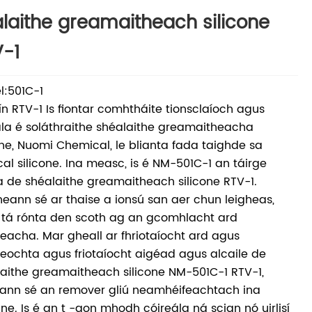
laithe greamaitheach silicone
-1
l:501C-1
ín RTV-1 Is fiontar comhtháite tionsclaíoch agus
la é soláthraithe shéalaithe greamaitheacha
one, Nuomi Chemical, le blianta fada taighde sa
cal silicone. Ina measc, is é NM-501C-1 an táirge
a de shéalaithe greamaitheach silicone RTV-1.
heann sé ar thaise a ionsú san aer chun leigheas,
 tá rónta den scoth ag an gcomhlacht ard
teacha. Mar gheall ar fhriotaíocht ard agus
teochta agus friotaíocht aigéad agus alcaile de
aithe greamaitheach silicone NM-501C-1 RTV-1,
ann sé an remover gliú neamhéifeachtach ina
ne. Is é an t -aon mhodh cóireála ná scian nó uirlisí