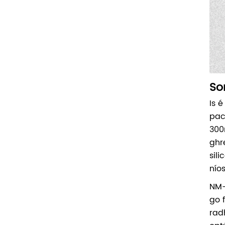
So
Is 
pac
300
ghr
sil
níos
NM-
go 
rad