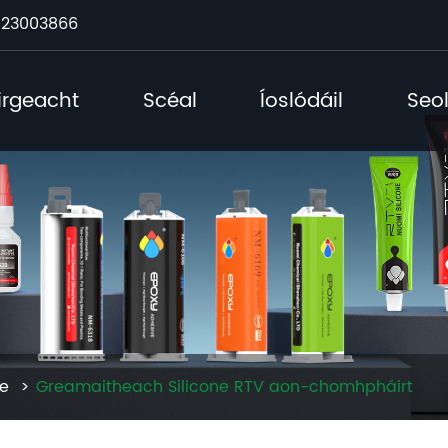
23003866
irgeacht
Scéal
Íoslódáil
Seo
ne
Greamaitheach Silicone RTV aon-chomhpháirt