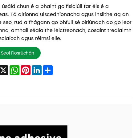
a úsáid chun é a bhaint go fisiciúil tar éis é a
eas. Tá airíonna uiscedhíonacha agus inslithe ag an
e seo, rud a fhágann go bhfuil sé oiriúnach do go leor
na, amhail séalaithe leictreonach, cosaint trealaimh
sclaíoch agus réimsí eile.
Seol Fiosrúchán
Facebook
X
WhatsApp
Pinterest
LinkedIn
Share