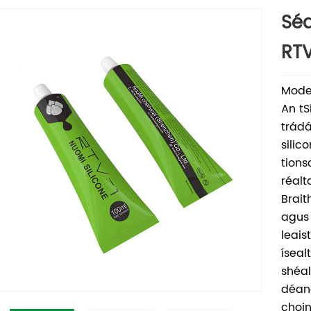
Séa
RTV
Mode
An tS
trádá
silic
tions
réalt
Brait
agus
leais
íseal
shéal
déan
choin