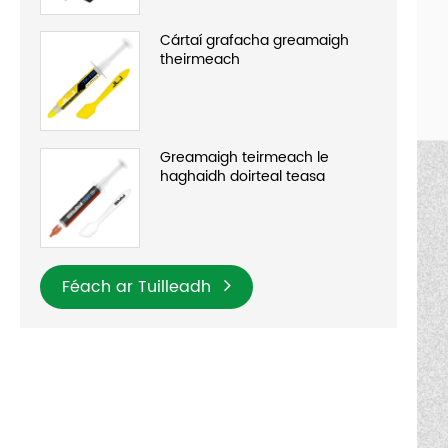
Cártaí grafacha greamaigh
theirmeach
Greamaigh teirmeach le
haghaidh doirteal teasa
Féach ar Tuilleadh