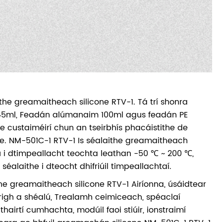
the greamaitheach silicone RTV-1. Tá trí shonra
 45ml, Feadán alúmanaim 100ml agus feadán PE
he custaiméirí chun an tseirbhís phacáistithe de
e. NM-501C-1 RTV-1 Is séalaithe greamaitheach
riú i dtimpeallacht teochta leathan -50 ℃ ~ 200 ℃,
 séalaithe i dteocht dhifriúil timpeallachtaí.
he greamaitheach silicone RTV-1 Airíonna, úsáidtear
trigh a shéalú, Trealamh ceimiceach, spéaclaí
hairtí cumhachta, modúil faoi stiúir, ionstraimí